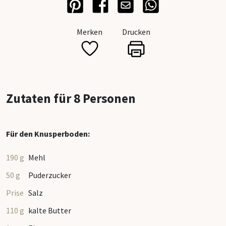
Alle Bac
Merken
Drucken
Backhelf
Teigscha
Backpins
Zutaten für 8 Personen
Tortenein
Tortenbo
Für den Knusperboden:
Dauerbac
190 g
Mehl
Creme-Ga
50 g
Puderzucker
Messbec
Prise
Salz
Mehlsieb
110 g
kalte Butter