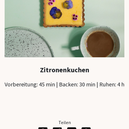
Weihnach
Alle Koll
Backfor
Springfo
Gugelhu
Zitronenkuchen
Kastenfo
Vorbereitung: 45 min | Backen: 30 min | Ruhen: 4 h
Muffinfo
Brotback
Backblec
Backform
Teilen