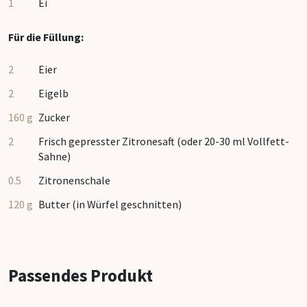
1
Ei
Backform
Back-Dek
Für die Füllung:
Alle Back
2
Eier
2
Eigelb
160 g
Zucker
2
Frisch gepresster Zitronesaft (oder 20-30 ml Vollfett-
Sahne)
0.5
Zitronenschale
120 g
Butter (in Würfel geschnitten)
Passendes Produkt