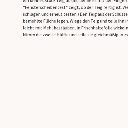
ein kleines Stück Teig ab und dehne es mit den Fingern
"Fensterscheibentest" zeigt, ob der Teig fertig ist. W
schlagen und erneut testen.) Den Teig aus der Schüsse
bemehlte Fläche legen. Wiege den Teig und teile ihn in
leicht mit Mehl bestäuben, in Frischhaltefolie wickel
Nimm die zweite Hälfte und teile sie gleichmäßig in zw