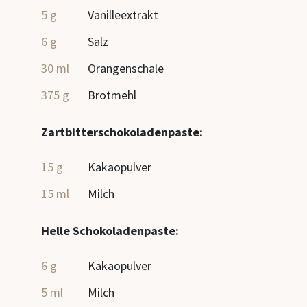
5 g
Vanilleextrakt
6 g
Salz
30 ml
Orangenschale
375 g
Brotmehl
Zartbitterschokoladenpaste:
15 g
Kakaopulver
15 ml
Milch
Helle Schokoladenpaste:
6 g
Kakaopulver
5 ml
Milch