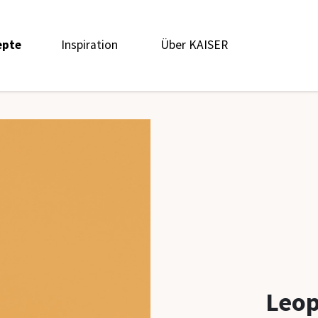
epte
Inspiration
Über KAISER
epte_
Inspiration_
Über KAISER_
Leop