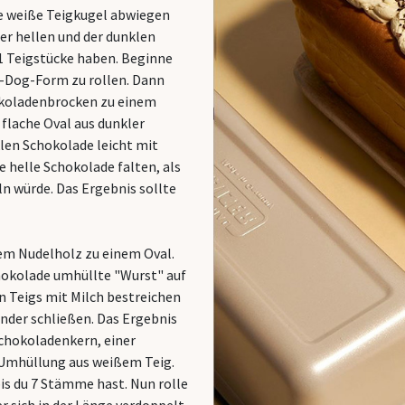
ie weiße Teigkugel abwiegen
der hellen und der dunklen
1 Teigstücke haben. Beginne
ot-Dog-Form zu rollen. Dann
hokoladenbrocken zu einem
 flache Oval aus dunkler
len Schokolade leicht mit
e helle Schokolade falten, als
 würde. Das Ergebnis sollte
em Nudelholz zu einem Oval.
hokolade umhüllte "Wurst" auf
n Teigs mit Milch bestreichen
änder schließen. Das Ergebnis
Schokoladenkern, einer
 Umhüllung aus weißem Teig.
is du 7 Stämme hast. Nun rolle