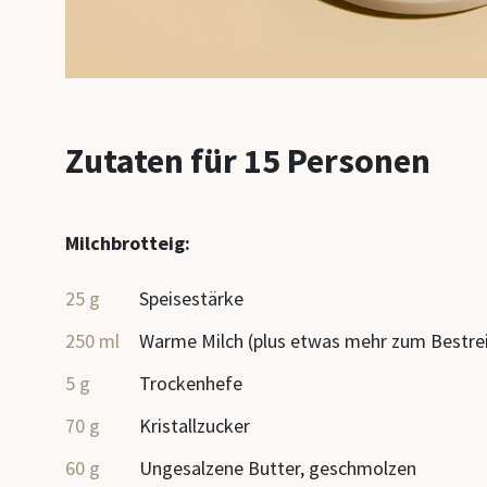
Zutaten für 15 Personen
Milchbrotteig:
25 g
Speisestärke
250 ml
Warme Milch (plus etwas mehr zum Bestrei
5 g
Trockenhefe
70 g
Kristallzucker
60 g
Ungesalzene Butter, geschmolzen