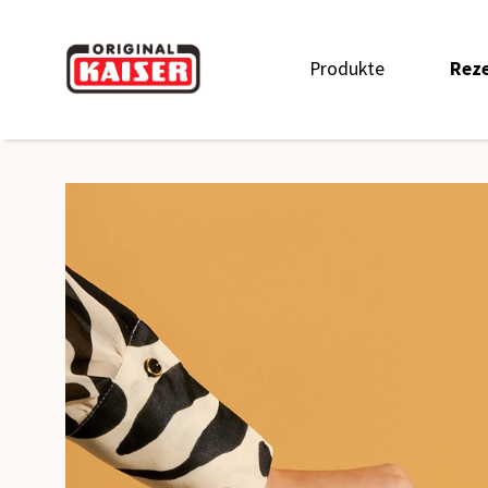
Produkte
Rez
Produkte_
Rez