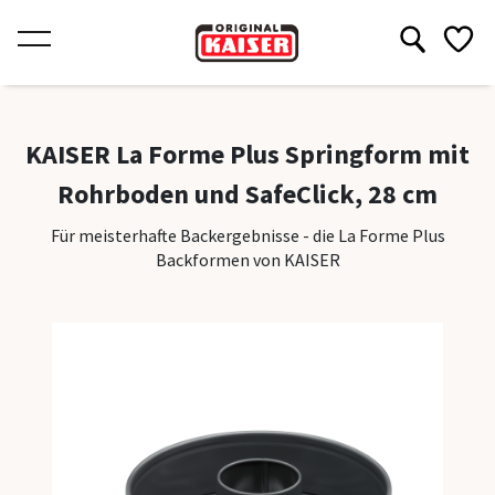
Produkte
Produkte
Rezepte
Inspiratio
Über KAI
KAISER La Forme Plus Springform mit
Rezepte
Rohrboden und SafeClick, 28 cm
Kollekti
Inspiration
Für meisterhafte Backergebnisse - die La Forme Plus
Classic
Über KAISER
Backformen von KAISER
Classic Pl
Bake Pro
Inspirati
La Forme
Frühling