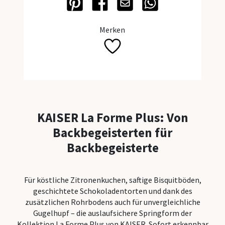
Alle Bac
Merken
Backhelf
Teigscha
Backpins
Tortenein
KAISER La Forme Plus: Von
Backbegeisterten für
Tortenbo
Backbegeisterte
Dauerbac
Creme-Ga
Für köstliche Zitronenkuchen, saftige Bisquitböden,
Messbec
geschichtete Schokoladentorten und dank des
zusätzlichen Rohrbodens auch für unvergleichliche
Mehlsieb
Gugelhupf – die auslaufsichere Springform der
Kollektion La Forme Plus von KAISER. Sofort erkennbar