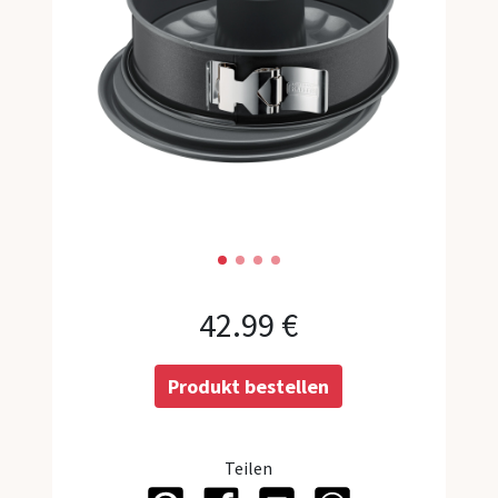
Weihnach
Alle Koll
Backfor
Springfo
Gugelhu
Kastenfo
42.99 €
Muffinfo
Brotback
Produkt bestellen
Backblec
Backform
Teilen