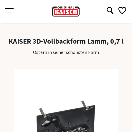
Produkte
Produkte
Rezepte
Inspiratio
Über KAI
KAISER 3D-Vollbackform Lamm, 0,7 l
Rezepte
Ostern in seiner schönsten Form
Kollekti
Inspiration
Classic
Über KAISER
Classic Pl
Bake Pro
Inspirati
La Forme
Frühling