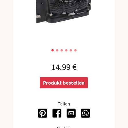
Weihnach
Alle Koll
Backfor
Springfo
14.99 €
Gugelhu
Kastenfo
Produkt bestellen
Muffinfo
Brotback
Teilen
Backblec
Backform