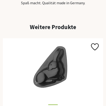
Backform
Spaß macht. Qualität made in Germany.
Back-Dek
Alle Back
Weitere Produkte