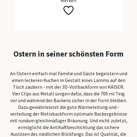
Merken
Alle Bac
Backhelf
Teigscha
Ostern in seiner schönsten Form
Backpins
Tortenein
An Ostern einfach mal Familie und Gäste begeistern und
Tortenbo
einen leckeren Kuchen in Gestalt eines Lamms auf den
Tisch zaubern - mit der 3D-Vollbackform von KAISER.
Dauerbac
Vier Clips aus Metall sorgen dafür, dass die 700 ml Teig
vor und während des Backens sicher in der Form bleiben.
Creme-Ga
Dazu gewährleistet die gute Wärmeleitung und -
verteilung der Motivbackform optimale Backergebnisse
Messbec
mit rundum gleichmäßiger Bräunung. Und nicht zuletzt,
Mehlsieb
ermöglicht die Antihaftbeschichtung das sichere
Auslösen des niedlichen Blickfangs. Das ist Qualität, die