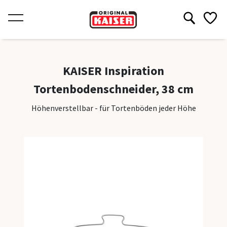
Produkte
Produkte
Rezepte
Inspiratio
Über KAI
KAISER Inspiration
Rezepte
Tortenbodenschneider, 38 cm
Kollekti
Inspiration
Höhenverstellbar - für Tortenböden jeder Höhe
Classic
Über KAISER
Classic Pl
Bake Pro
Inspirati
La Forme
Frühling