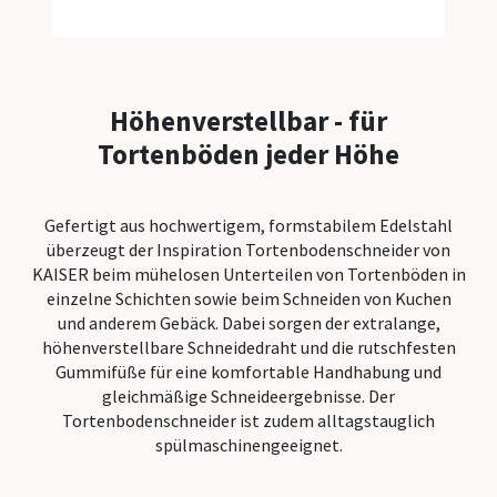
Alle Bac
Backhelf
Höhenverstellbar - für
Tortenböden jeder Höhe
Teigscha
Backpins
Gefertigt aus hochwertigem, formstabilem Edelstahl
Tortenein
überzeugt der Inspiration Tortenbodenschneider von
KAISER beim mühelosen Unterteilen von Tortenböden in
Tortenbo
einzelne Schichten sowie beim Schneiden von Kuchen
und anderem Gebäck. Dabei sorgen der extralange,
Dauerbac
höhenverstellbare Schneidedraht und die rutschfesten
Gummifüße für eine komfortable Handhabung und
Creme-Ga
gleichmäßige Schneideergebnisse. Der
Messbec
Tortenbodenschneider ist zudem alltagstauglich
spülmaschinengeeignet.
Mehlsieb