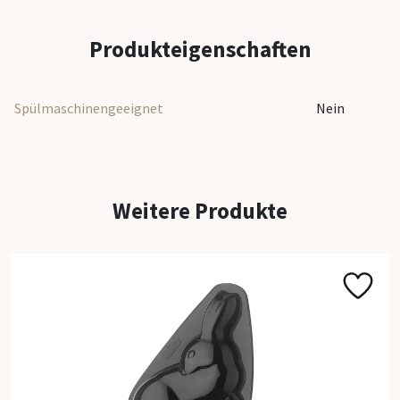
Backform
Back-Dek
Produkteigenschaften
Alle Back
Spülmaschinengeeignet
Nein
Weitere Produkte